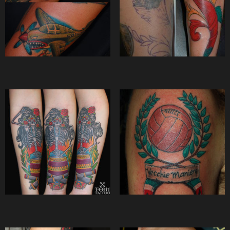
Parte del corpo
braccia
(22)
mano
(1)
pancia
(1)
petto
(1)
schiena
(3)
spalla
(2)
Soggetto
animali
(4)
armi
(2)
cuore
(2)
faro
(1)
fiori e piante
(2)
mare
(4)
rosa
(1)
scritte
(1)
teschio ed ossa
(2)
veliero
(4)
ventaglio
(1)
volti
(1)