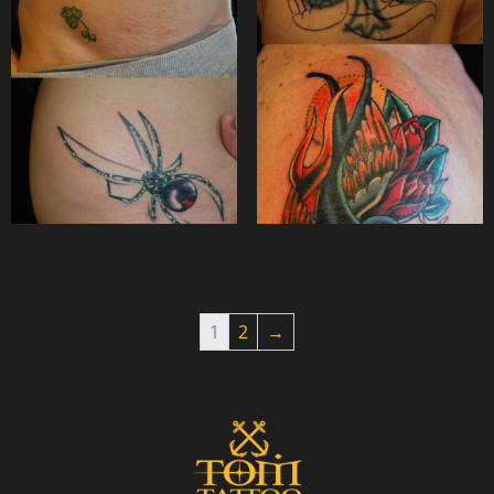
1
2
→