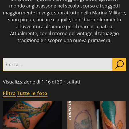
mondo anglosassone nel secolo scorso e i soggetti
maggiormente in voga, soprattutto nella Marina Militare,
sono pin-up, ancore e aquile, con chiaro riferimento
all’avventura all’amore per il mare e la patria.
Attualmente, con il ritorno del vintage, il tatuaggio
tradizionale riscopre una nuova primavera.
PIERCING
TATTOO
Cerca:
Navel
Estetico -ricostruttivo
Nipples
Ornamental
Visualizzazione di 1-16 di 30 risultati
Realistico & ritratti
Filtra
Tutte le foto
Tatuaggio Figurativo
Tatuaggio giapponese
Tatuaggio traditional
Tatuaggio tribale