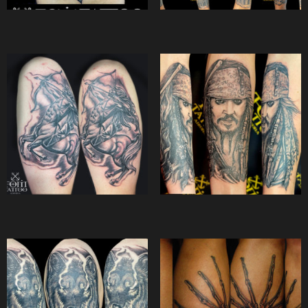
Soggetto
ali
(1)
animali
(22)
aquila
(1)
cane
(9)
carte da gioco
(1)
cavallo
(2)
cuore
(1)
falco
(1)
fiori e piante
(2)
leone
(5)
mani
(3)
monumenti
(1)
occhio
(2)
personaggi famosi
(8)
personaggi mitologici
(2)
rosa
(1)
tigre
(1)