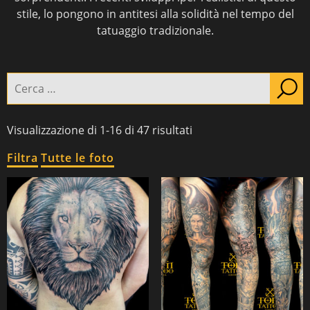
stile, lo pongono in antitesi alla solidità nel tempo del
tatuaggio tradizionale.
PIERCING
TATTOO
Cerca:
Navel
Estetico -ricostruttivo
Nipples
Ornamental
Visualizzazione di 1-16 di 47 risultati
Realistico & ritratti
Filtra
Tutte le foto
Tatuaggio Figurativo
Tatuaggio giapponese
Tatuaggio traditional
Tatuaggio tribale
Parte del corpo
braccia
(25)
fianco
(2)
gambe
(4)
petto
(4)
scapola
(5)
schiena
(3)
spalla
(4)